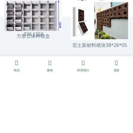
垂直绿化4018模块
固化纤维土330*120模块
垂直绿化3318花盆
338 1358
方形立体种植盒
宏土新材料模块38*26*05
电话
案例
联系我们
顶部