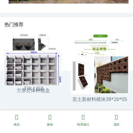
热门推荐
垂直绿化4018模块
固化纤维土330*120模块
垂直绿化3318花盆
338 1358
方形立体种植盒
宏土新材料模块38*26*05
电话
案例
联系我们
顶部