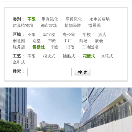
类别：
不限
垂直绿化
屋顶绿化
永生苔藓墙
仿真植物墙
都市农场
植物绿雕
微景观
区域：
不限
写字楼
办公室
学校
酒店
创意园
别墅
市政
工厂
商场
展会
服务店
售楼处
阳台
旧改
工地围墙
工艺：
不限
模块式
铺贴式
花槽式
水培式
牵引式
搜索：