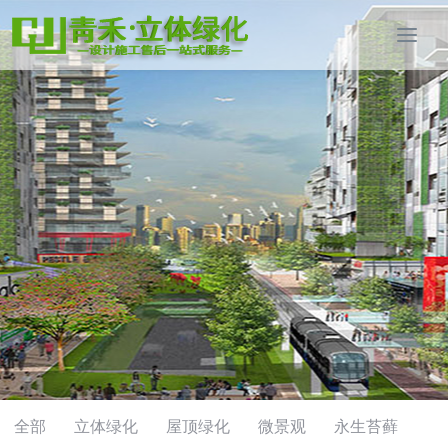
全部
立体绿化
屋顶绿化
微景观
永生苔藓