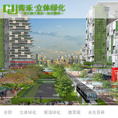
全部
立体绿化
屋顶绿化
微景观
永生苔藓