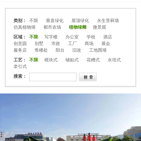
类别：
不限
垂直绿化
屋顶绿化
永生苔藓墙
仿真植物墙
都市农场
植物绿雕
微景观
区域：
不限
写字楼
办公室
学校
酒店
创意园
别墅
市政
工厂
商场
展会
服务店
售楼处
阳台
旧改
工地围墙
工艺：
不限
模块式
铺贴式
花槽式
水培式
牵引式
搜索：