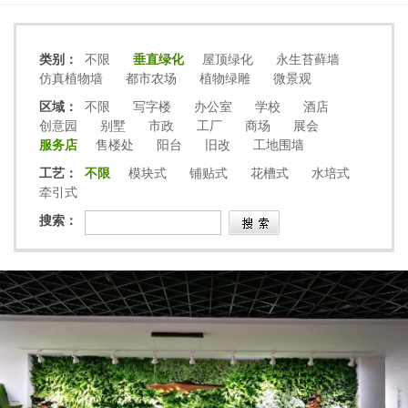
类别：
不限
垂直绿化
屋顶绿化
永生苔藓墙
仿真植物墙
都市农场
植物绿雕
微景观
区域：
不限
写字楼
办公室
学校
酒店
创意园
别墅
市政
工厂
商场
展会
服务店
售楼处
阳台
旧改
工地围墙
工艺：
不限
模块式
铺贴式
花槽式
水培式
牵引式
搜索：