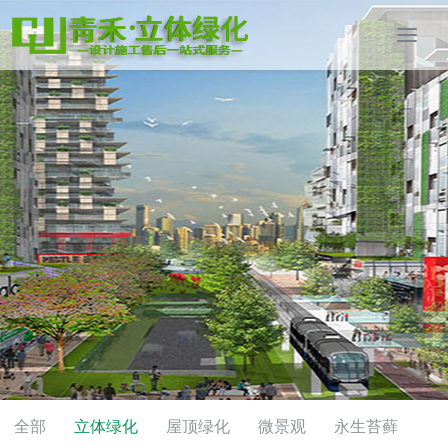
全部
立体绿化
屋顶绿化
微景观
永生苔藓