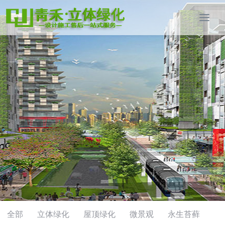
全部
立体绿化
屋顶绿化
微景观
永生苔藓