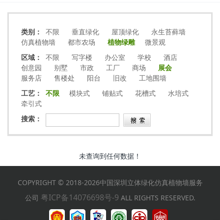
类别：
不限
垂直绿化
屋顶绿化
永生苔藓墙
仿真植物墙
都市农场
植物绿雕
微景观
区域：
不限
写字楼
办公室
学校
酒店
创意园
别墅
市政
工厂
商场
展会
服务店
售楼处
阳台
旧改
工地围墙
工艺：
不限
模块式
铺贴式
花槽式
水培式
牵引式
搜索：
未查询到任何数据！
COPYRIGHT © 2018-2026中国深圳立体绿化仿真植物墙服务
粤ICP备14076698号-9
公司
ALL RIGHTS RESERVED.