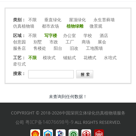
类别：
不限
垂直绿化
屋顶绿化
永生苔藓墙
仿真植物墙
都市农场
植物绿雕
微景观
区域：
不限
写字楼
办公室
学校
酒店
创意园
别墅
市政
工厂
商场
展会
服务店
售楼处
阳台
旧改
工地围墙
工艺：
不限
模块式
铺贴式
花槽式
水培式
牵引式
搜索：
未查询到任何数据！
COPYRIGHT © 2018-2026中国深圳立体绿化仿真植物墙服务
粤ICP备14076698号-9
公司
ALL RIGHTS RESERVED.