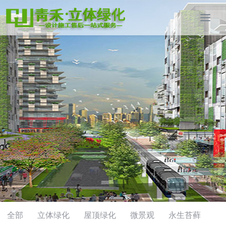
全部
立体绿化
屋顶绿化
微景观
永生苔藓